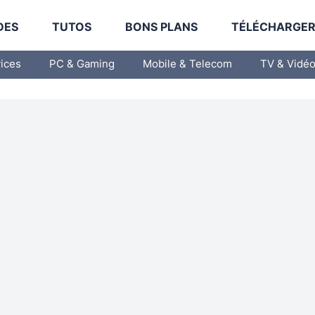
DES
TUTOS
BONS PLANS
TÉLÉCHARGE
vices
PC & Gaming
Mobile & Telecom
TV & Vidé