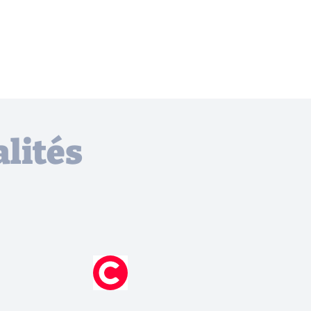
lités