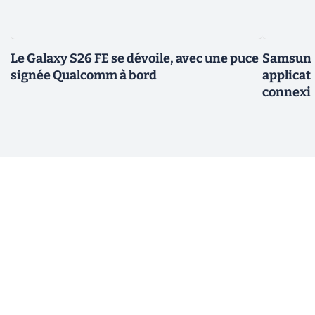
Le Galaxy S26 FE se dévoile, avec une puce
Samsung 
signée Qualcomm à bord
applicati
connexio