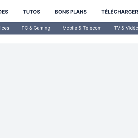
DES
TUTOS
BONS PLANS
TÉLÉCHARGE
vices
PC & Gaming
Mobile & Telecom
TV & Vidé