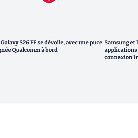
 Galaxy S26 FE se dévoile, avec une puce
Samsung et L
gnée Qualcomm à bord
applications 
connexion In