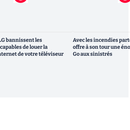
G bannissent les
Avec les incendies part
capables de louer la
offre à son tour une é
ternet de votre téléviseur
Go aux sinistrés