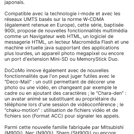
japonais.
Compatible avec la technologie i-mode et avec les
réseaux UMTS basés sur la norme W-CDMA
(également retenue en Europe), cette série, baptisée
900i, propose de nouvelles fonctionnalités multimédia
comme un Navigateur web HTML, un logiciel de
messagerie HTML, un lecteur Macromédia Flash et une
machine virtuelle java supportant des applications
plus lourdes, un appareil photo megapixel ou encore
un port d'extension Mini-SD ou MemoryStick Duo.
DoCoMo innove également avec de nouvelles
fonctionnalités que l'on peut juger futiles avec le
"Deco-Mail" : un outil permettant de décorer une
photo ou une vidéo, en changeant par exemple le
cadre ou en ajoutant des caractères ; le "Chara-den" :
un avatar animé se substituant au propriétaire du
téléphone lors d'une session de vidéoconférence ; le
"chaku-motion" : utilisation de fichiers vidéo et de
fichiers son (Format ACC) pour signaler les appels.
Parmi cette nouvelle famille fabriquée par Mitsubishi
(M900i), Nec (N900i), Sharp (SH900i) ou encore