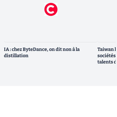
IA : chez ByteDance, on dit non à la
Taiwan l
distillation
sociétés
talents d