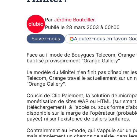
Par
Jérôme Bouteiller
.
Publié le
28 mars 2003 à 00h00
Suivez-nous
Ajoutez-nous en favori
Goo
Face au i-mode de Bouygues Telecom, Orange t
baptisé provisoirement "Orange Gallery"
Le modèle du Minitel n'en finit pas d'inspirer l
Telecom, Orange travaille actuellement sur un
"Orange Gallery".
Cousin de Clic Paiement, la solution de microp
monétisation de sites WAP ou HTML (sur smartp
(téléchargement), à l'accès ou sous forme d'a
disponible sur la marge de l'opérateur (probable
payée) ni sur l'existence de paliers tarifaires.
Contrairement au i-mode, qui s'appuie sur un po
mais simplement un champs de saisie, dans lequ