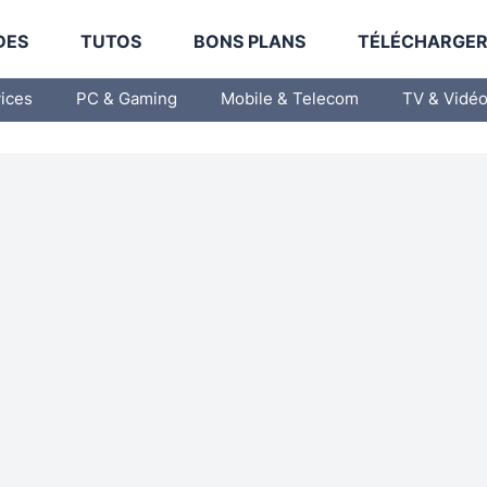
DES
TUTOS
BONS PLANS
TÉLÉCHARGE
vices
PC & Gaming
Mobile & Telecom
TV & Vidé