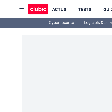
ACTUS
TESTS
GUI
Cybersécurité
Logiciels & ser