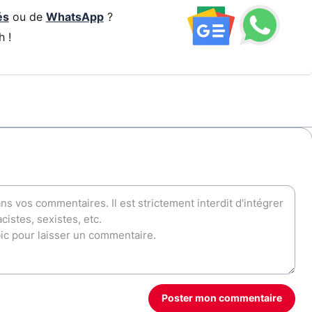
és
ou de
WhatsApp
?
h !
Poster mon commentaire