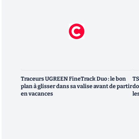
Traceurs UGREEN FineTrack Duo : le bon
TS
plan à glisser dans sa valise avant de partir
do
en vacances
le