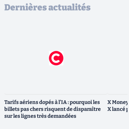
Dernières actualités
Tarifs aériens dopés à l’IA : pourquoi les
X Money,
billets pas chers risquent de disparaître
X lancé 
sur les lignes très demandées