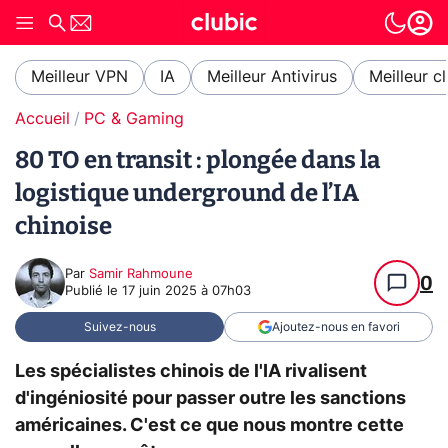
Meilleur VPN
IA
Meilleur Antivirus
Meilleur c
Accueil
PC & Gaming
80 TO en transit : plongée dans la
logistique underground de l’IA
chinoise
Par
Samir Rahmoune
0
Publié le
17 juin 2025 à 07h03
Suivez-nous
Ajoutez-nous en favori
Les spécialistes chinois de l'IA rivalisent
d'ingéniosité pour passer outre les sanctions
américaines. C'est ce que nous montre cette