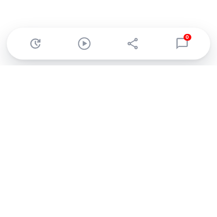
0
Abonnez-vous à notre newsletter !
Recevez un résumé quotidien de l'actu technologique.
S'inscrire
En cliquant sur s'inscrire, j’accepte de recevoir par email des
informations, actualités et offres commerciales de Clubic.
Conformément au RGPD, vous pouvez retirer votre consentement
à tout moment en cliquant sur le lien de désinscription présent
dans chaque email. Pour en savoir plus sur la gestion de vos
données, consultez notre
Politique de confidentialité