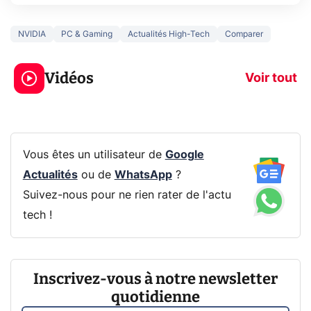
NVIDIA
PC & Gaming
Actualités High-Tech
Comparer
3 écrans en 1 pour
5 générations
319€ ? Voici L'AOC
jeux dans la
Vidéos
CQ32G4ZA !
prochaine Xbo
Voir tout
Vous êtes un utilisateur de
Google
Actualités
ou de
WhatsApp
?
Suivez-nous pour ne rien rater de l'actu
tech !
Inscrivez-vous à notre newsletter
quotidienne