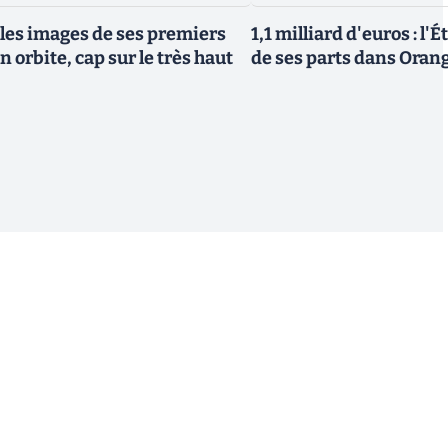
 les images de ses premiers
1,1 milliard d'euros : l'
n orbite, cap sur le très haut
de ses parts dans Oran
S'inscrire
 de recevoir par email des informations, actualités et