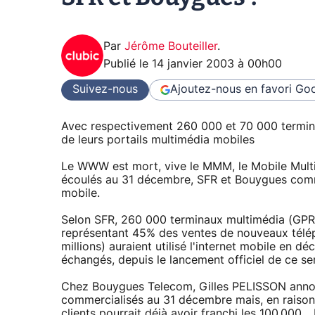
Par
Jérôme Bouteiller
.
Publié le
14 janvier 2003 à 00h00
Suivez-nous
Ajoutez-nous en favori
Goo
Avec respectivement 260 000 et 70 000 termin
de leurs portails multimédia mobiles
Le WWW est mort, vive le MMM, le Mobile Mult
écoulés au 31 décembre, SFR et Bouygues commu
mobile.
Selon SFR, 260 000 terminaux multimédia (GPR
représentant 45% des ventes de nouveaux télépho
millions) auraient utilisé l'internet mobile en
échangés, depuis le lancement officiel de ce s
Chez Bouygues Telecom, Gilles PELISSON annon
commercialisés au 31 décembre mais, en raison
clients pourrait déjà avoir franchi les 100.000.