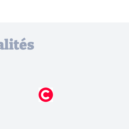
lités