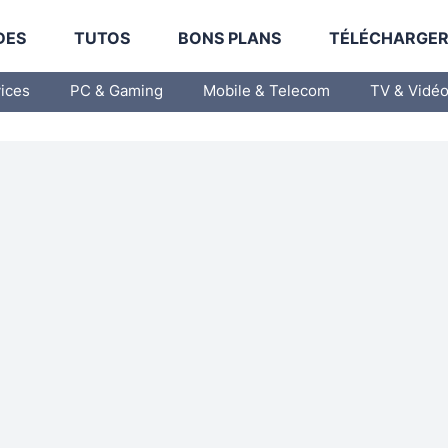
DES
TUTOS
BONS PLANS
TÉLÉCHARGE
vices
PC & Gaming
Mobile & Telecom
TV & Vidé