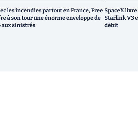
ec les incendies partout en France, Free
SpaceX livre
fre à son tour une énorme enveloppe de
Starlink V3 e
 aux sinistrés
débit
ewsletter !
En cliquant sur s'inscrire, j’accepte