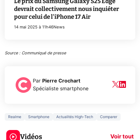
Le prix du Samsung Galaxy S25 Edge
devrait collectivement nous inquiéter
pour celui de l'iPhone 17 Air
14 mai 2025 à 11h46
News
Source : Communiqué de presse
Par
Pierre Crochart
Spécialiste smartphone
Realme
Smartphone
Actualités High-Tech
Comparer
3 écrans en 1 pour
5 générations
319€ ? Voici L'AOC
jeux dans la
Vidéos
CQ32G4ZA !
prochaine Xbo
Voir tout