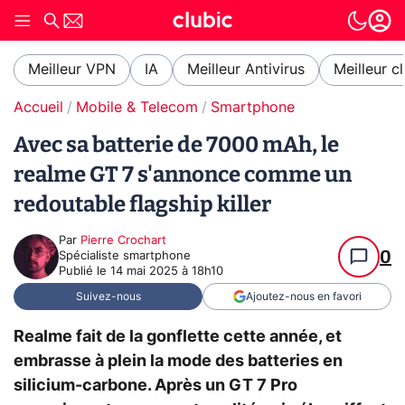
Meilleur VPN
IA
Meilleur Antivirus
Meilleur c
Accueil
Mobile & Telecom
Smartphone
Avec sa batterie de 7000 mAh, le
realme GT 7 s'annonce comme un
redoutable flagship killer
Par
Pierre Crochart
0
Spécialiste smartphone
Publié le
14 mai 2025 à 18h10
Suivez-nous
Ajoutez-nous en favori
Realme fait de la gonflette cette année, et
embrasse à plein la mode des batteries en
silicium-carbone. Après un GT 7 Pro