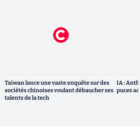
Taiwan lance une vaste enquête sur des
IA : Ant
sociétés chinoises voulant débaucher ses
puces ad
talents de la tech