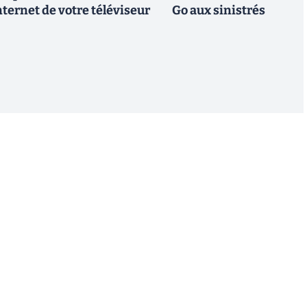
ternet de votre téléviseur
Go aux sinistrés
S'inscrire
 de recevoir par email des informations, actualités et
nformément au RGPD, vous pouvez retirer votre
uant sur le lien de désinscription présent dans chaque
estion de vos données, consultez notre
Politique de