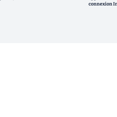
connexion In
ewsletter !
En cliquant sur s'inscrire, j’accepte
offres commerciales de Clubic. Co
consentement à tout moment en cliq
ogique.
email. Pour en savoir plus sur la g