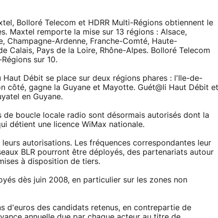
xtel, Bolloré Telecom et HDRR Multi-Régions obtiennent le
. Maxtel remporte la mise sur 13 régions : Alsace,
re, Champagne-Ardenne, Franche-Comté, Haute-
e Calais, Pays de la Loire, Rhône-Alpes. Bolloré Telecom
-Régions sur 10.
Haut Débit se place sur deux régions phares : l'Ile-de-
on côté, gagne la Guyane et Mayotte. Guét@li Haut Débit e
uyatel en Guyane.
eurs de boucle locale radio sont désormais autorisés dont la
ui détient une licence WiMax nationale.
 leurs autorisations. Les fréquences correspondantes leur
s réseaux BLR pourront être déployés, des partenariats autour
ises à disposition de tiers.
oyés dès juin 2008, en particulier sur les zones non
ons d'euros des candidats retenus, en contrepartie de
edevance annuelle due par chaque acteur au titre de