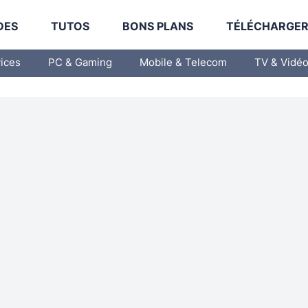
DES
TUTOS
BONS PLANS
TÉLÉCHARGE
vices
PC & Gaming
Mobile & Telecom
TV & Vidé