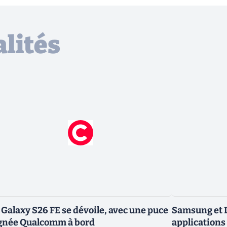
lités
 Galaxy S26 FE se dévoile, avec une puce
Samsung et L
gnée Qualcomm à bord
applications 