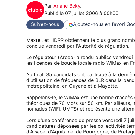
Par
Ariane Beky
.
Publié le
07 juillet 2006 à 00h00
Suivez-nous
Ajoutez-nous en favori
Goo
Maxtel, et HDRR obtiennent le plus grand nomb
conclue vendredi par l'Autorité de régulation.
Le régulateur (Arcep) a rendu publics vendredi 
les licences de boucle locale radio WiMax en F
Au final, 35 candidats ont participé à la derniè
d'utilisation de fréquences de BLR dans la ban
métropolitaine, en Guyane et à Mayotte.
Rappelons-le, le WiMax est une norme d'accès sa
théoriques de 70 Mb/s sur 50 km. Par ailleurs, 
nomades (WiFi, UMTS) et représente une alternati
Lors d'une conférence de presse vendredi 7 juill
candidatures déposées par les collectivités terr
d'Alsace, d'Aquitaine, de Bourgogne, de Bretagn