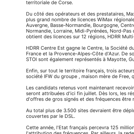
territoriale de Corse.
Du côté des opérateurs et des prestataires, Ma
plus grand nombre de licences WiMax régionales
Auvergne, Basse-Normandie, Bourgogne, Cent
Normandie, Lorraine, Midi-Pyrénées, Nord-Pas d
obtient des licences sur 12 régions, HDRR Multi
HDRR Centre Est gagne le Centre, la Société du 
France et la Provence-Alpes-Côte d'Azur. De s
STOI sont également représentés à Mayotte, G
Enfin, sur tout le territoire français, trois act
société IFW du groupe , maison mère de Free, q
Les candidats retenus vont maintenant recevoir
seront attribuées d'ici fin juillet. Dès lors, le
d'offres de gros signés et des fréquences être m
Au total plus de 3.500 sites devraient être dépl
couvertes par le DSL.
Cette année, l'Etat français percevra 125 milli
l'attribution des fréquences. Par ailleurs, la r