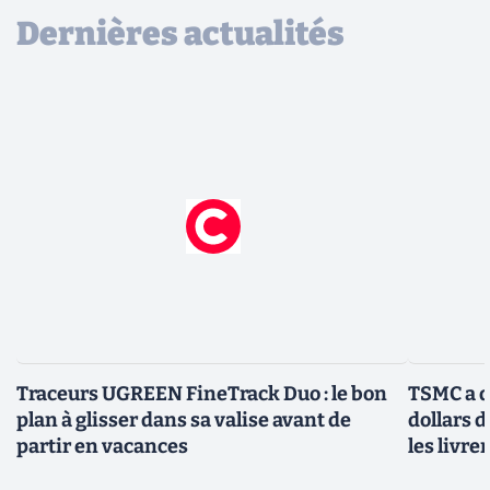
Dernières actualités
Traceurs UGREEN FineTrack Duo : le bon
TSMC a d
plan à glisser dans sa valise avant de
dollars 
partir en vacances
les livre