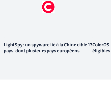
LightSpy : un spyware lié à la Chine cible 13
ColorOS 1
pays, dont plusieurs pays européens
éligible