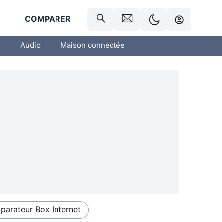
R
COMPARER
o
Audio
Maison connectée
arateur Box Internet