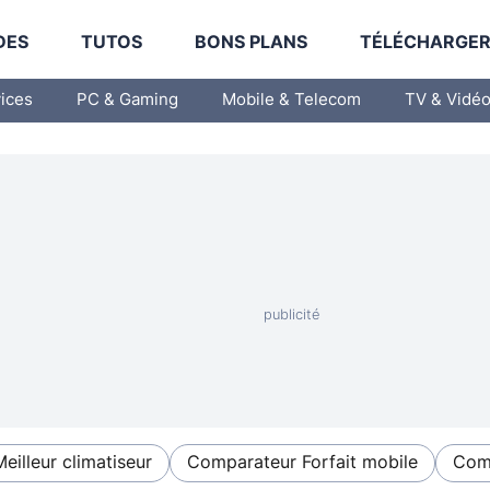
DES
TUTOS
BONS PLANS
TÉLÉCHARGE
vices
PC & Gaming
Mobile & Telecom
TV & Vidé
Meilleur climatiseur
Comparateur Forfait mobile
Comp