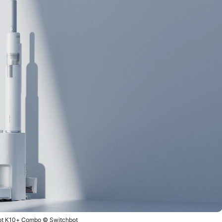
ot K10+ Combo © Switchbot