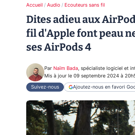
Accueil
Audio
Ecouteurs sans fil
Dites adieu aux AirPods
fil d'Apple font peau 
ses AirPods 4
Par
Naïm Bada
,
spécialiste logiciel et in
Mis à jour le
09 septembre 2024 à 20h
Suivez-nous
Ajoutez-nous en favori
Goo