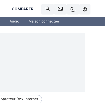
R
COMPARER
o
Audio
Maison connectée
arateur Box Internet