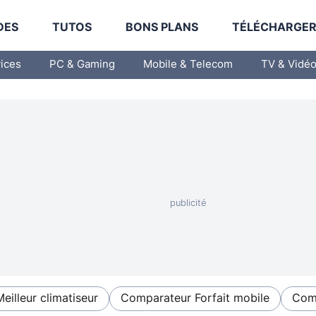
DES
TUTOS
BONS PLANS
TÉLÉCHARGE
vices
PC & Gaming
Mobile & Telecom
TV & Vidé
Meilleur climatiseur
Comparateur Forfait mobile
Comp