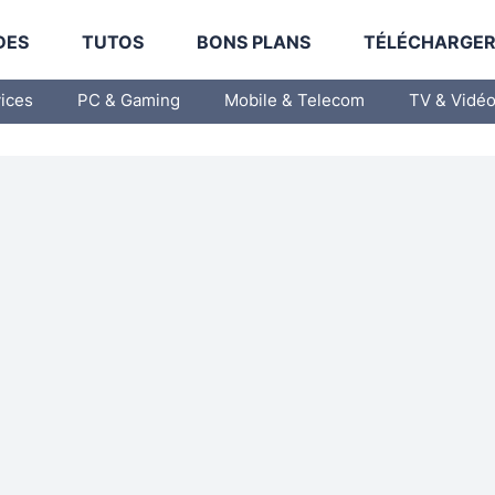
DES
TUTOS
BONS PLANS
TÉLÉCHARGE
vices
PC & Gaming
Mobile & Telecom
TV & Vidé