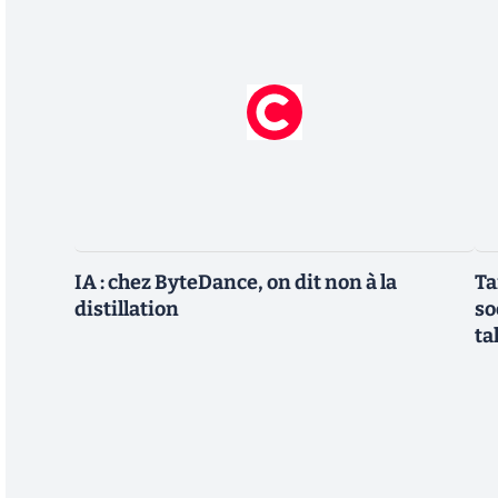
IA : chez ByteDance, on dit non à la
Ta
distillation
so
ta