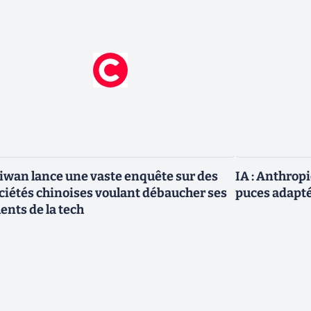
iwan lance une vaste enquête sur des
IA : Anthrop
ciétés chinoises voulant débaucher ses
puces adapté
lents de la tech