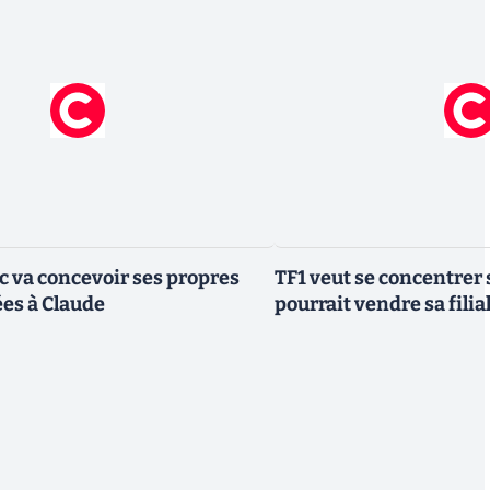
ic va concevoir ses propres
TF1 veut se concentrer 
es à Claude
pourrait vendre sa fili