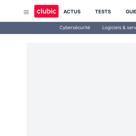
ACTUS
TESTS
GUI
Cybersécurité
Logiciels & ser