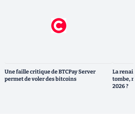
Une faille critique de BTCPay Server
La renais
permet de voler des bitcoins
tombe, m
2026 ?