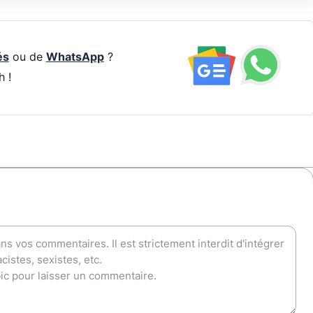
és
ou de
WhatsApp
?
h !