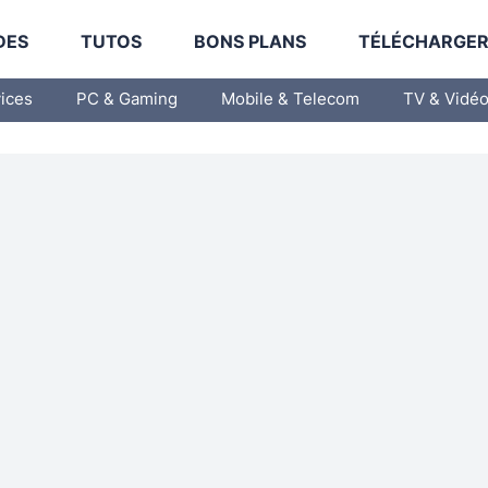
DES
TUTOS
BONS PLANS
TÉLÉCHARGE
vices
PC & Gaming
Mobile & Telecom
TV & Vidé