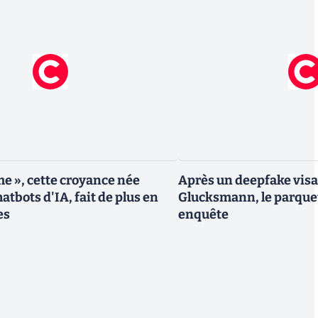
me », cette croyance née
Après un deepfake vis
atbots d'IA, fait de plus en
Glucksmann, le parque
es
enquête