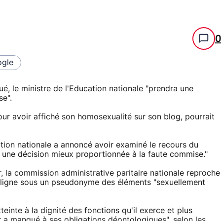
gle
é, le ministre de l'Education nationale "prendra une
se".
ur avoir affiché son homosexualité sur son blog, pourrait
ation nationale a annoncé avoir examiné le recours du
t une décision mieux proportionnée à la faute commise."
r, la commission administrative paritaire nationale reproche
en ligne sous un pseudonyme des éléments "sexuellement
einte à la dignité des fonctions qu'il exerce et plus
r a manqué à ses obligations déontologiques", selon les