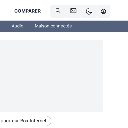
R
COMPARER
o
Audio
Maison connectée
arateur Box Internet