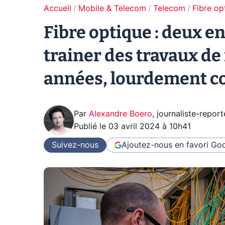
Accueil
Mobile & Telecom
Telecom
Fibre op
Fibre optique : deux en
trainer des travaux de
années, lourdement c
Par
Alexandre Boero
,
journaliste-report
Publié le
03 avril 2024 à 10h41
Suivez-nous
Ajoutez-nous en favori
Goo