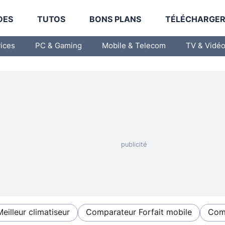
DES
TUTOS
BONS PLANS
TÉLÉCHARGE
vices
PC & Gaming
Mobile & Telecom
TV & Vidé
Meilleur climatiseur
Comparateur Forfait mobile
Comp