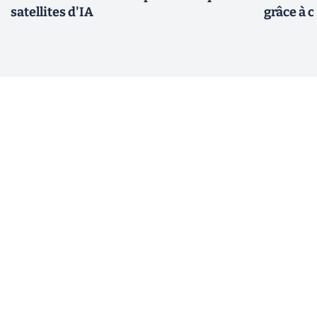
satellites d'IA
grâce à c