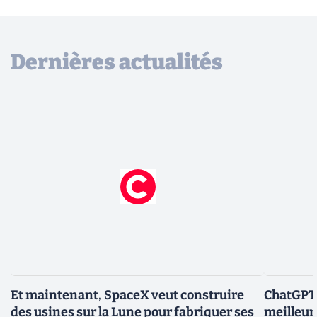
Dernières actualités
Et maintenant, SpaceX veut construire
ChatGPT-
des usines sur la Lune pour fabriquer ses
meilleur