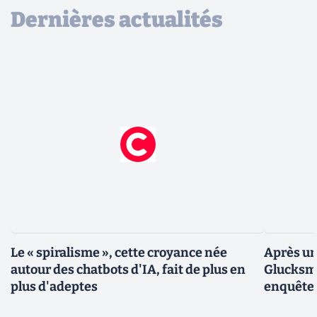
Dernières actualités
Le « spiralisme », cette croyance née
Après un
autour des chatbots d'IA, fait de plus en
Glucksma
plus d'adeptes
enquête