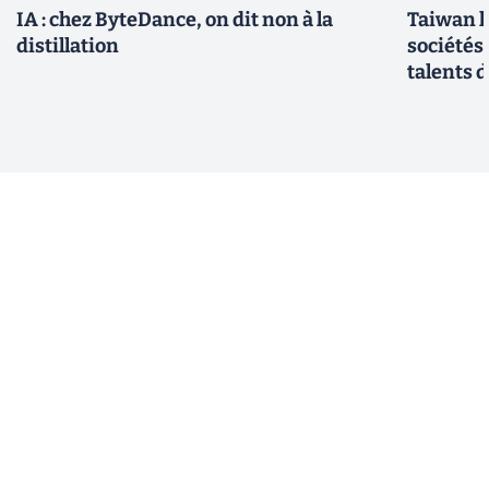
IA : chez ByteDance, on dit non à la
Taiwan l
distillation
sociétés
talents d