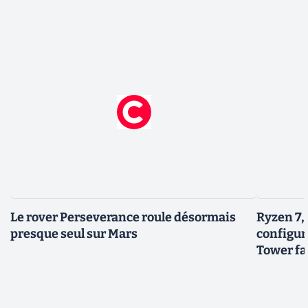
Le rover Perseverance roule désormais
Ryzen 7,
presque seul sur Mars
configur
Tower fai