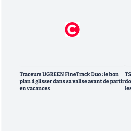
Traceurs UGREEN FineTrack Duo : le bon
TS
plan à glisser dans sa valise avant de partir
do
en vacances
le