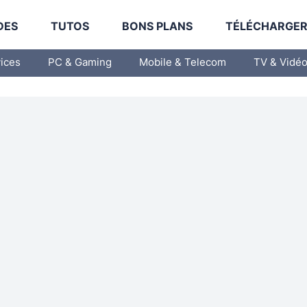
DES
TUTOS
BONS PLANS
TÉLÉCHARGE
vices
PC & Gaming
Mobile & Telecom
TV & Vidé