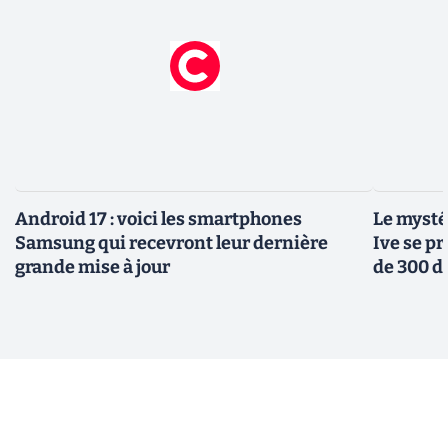
Android 17 : voici les smartphones
Le mysté
Samsung qui recevront leur dernière
Ive se pr
grande mise à jour
de 300 d