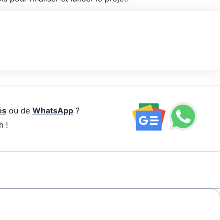
és
ou de
WhatsApp
?
h !