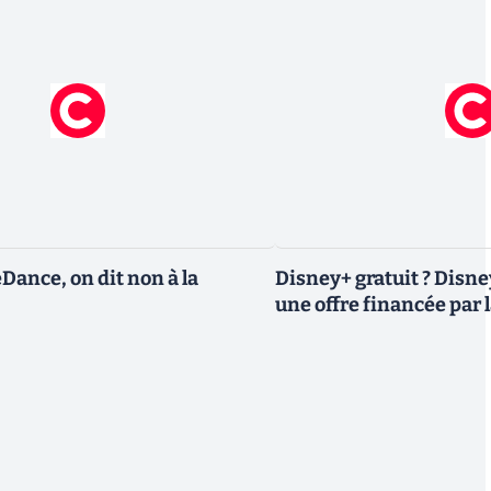
eDance, on dit non à la
Disney+ gratuit ? Disn
une offre financée par l