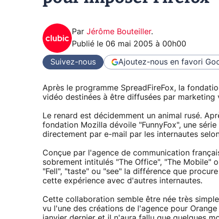
Par
Jérôme Bouteiller
.
Publié le
06 mai 2005 à 00h00
Suivez-nous
Ajoutez-nous en favori
Goo
Après le programme SpreadFireFox, la fondation
vidéo destinées à être diffusées par marketing v
Le renard est décidemment un animal rusé. Apr
fondation Mozilla dévoile "FunnyFox", une série 
directement par e-mail par les internautes selon
Conçue par l'agence de communication française
sobrement intitulés "The Office", "The Mobile" 
"Fell", "taste" ou "see" la différence que proc
cette expérience avec d'autres internautes.
Cette collaboration semble être née très simple
vu l'une des créations de l'agence pour Orang
janvier dernier et il n'aura fallu que quelques mo