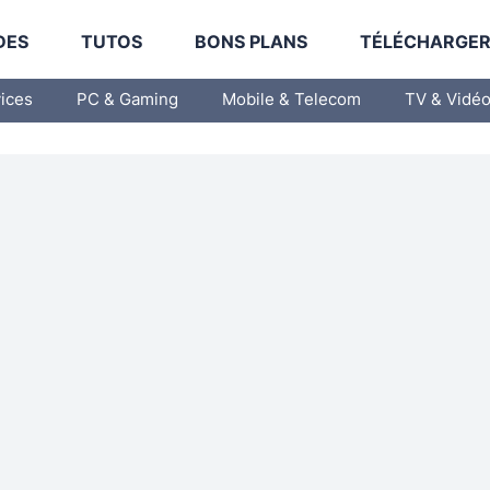
DES
TUTOS
BONS PLANS
TÉLÉCHARGE
vices
PC & Gaming
Mobile & Telecom
TV & Vidé