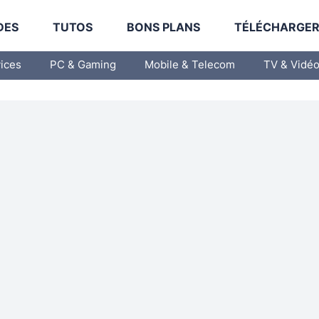
DES
TUTOS
BONS PLANS
TÉLÉCHARGE
vices
PC & Gaming
Mobile & Telecom
TV & Vidé