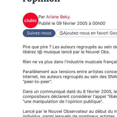
Par
Ariane Beky
.
Publié le
09 février 2005 à 00h00
Suivez-nous
Ajoutez-nous en favori
Goo
Pire que pire ? Les auteurs regroupés au sein d
libérez l@ musique lancé par le Nouvel Obs.
Rien ne va plus dans l'industrie musicale françai
Parallèlement aux tensions entre artistes conce
Internet, les auteurs regroupés au sein des SN
"peer-to-peer".
Dans un communiqué daté du 8 février 2005, le 
compositeurs déclarent considérer l'appel "li
"une manipulation de l'opinion publique".
Lancé par le Nouvel Observateur au début du mo
individus, parmi lesquels de nombreux artistes.