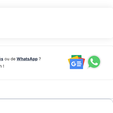
és
ou de
WhatsApp
?
h !