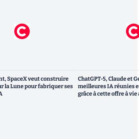
t, SpaceX veut construire
ChatGPT-5, Claude et Ge
ur la Lune pour fabriquer ses
meilleures IA réunies 
IA
grâce à cette offre à vie