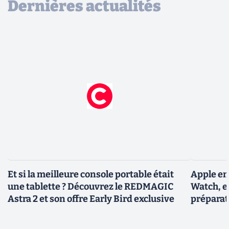
Dernières actualités
Et si la meilleure console portable était
Apple en
une tablette ? Découvrez le REDMAGIC
Watch, et
Astra 2 et son offre Early Bird exclusive
préparat