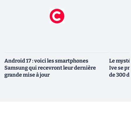
Android 17 : voici les smartphones
Le mysté
Samsung qui recevront leur dernière
Ive se pr
grande mise à jour
de 300 d