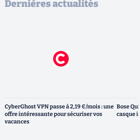
Dernières actualités
CyberGhost VPN passe à 2,19 €/mois : une
Bose Qui
offre intéressante pour sécuriser vos
casque i
vacances