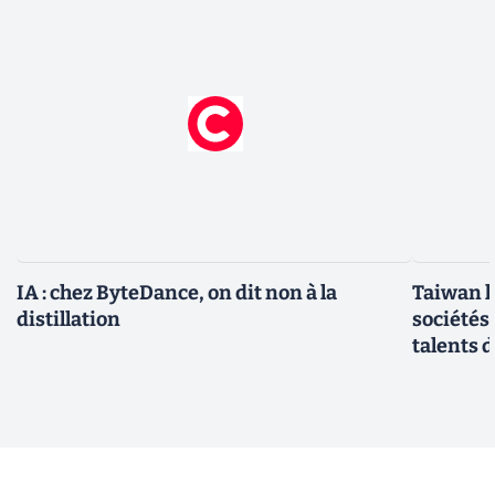
IA : chez ByteDance, on dit non à la
Taiwan l
distillation
sociétés
talents d