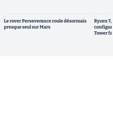
Le rover Perseverance roule désormais
Ryzen 7,
presque seul sur Mars
configur
Tower fai