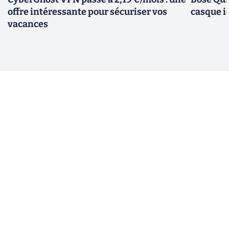
offre intéressante pour sécuriser vos
casque i
vacances