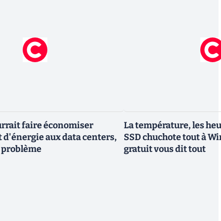
urrait faire économiser
La température, les heur
d'énergie aux data centers,
SSD chuchote tout à Win
un problème
gratuit vous dit tout