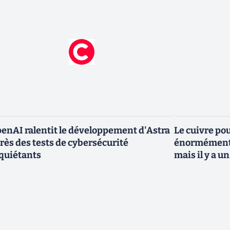
enAI ralentit le développement d'Astra
Le cuivre po
rès des tests de cybersécurité
énormément 
quiétants
mais il y a 