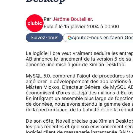
Par
Jérôme Bouteiller
.
Publié le
15 janvier 2004 à 00h00
Suivez-nous
Ajoutez-nous en favori
Goo
Le logiciel libre veut vraiment séduire les entr
AB annonce le lancement de la version 5 de sa
annonce une mise à jour de Ximian Desktop.
MySQL 5.0. comprend l'ajout de procédures stoc
améliorer le développement des applications à 
Mårten Mickos, Directeur Général de MySQL AB, 
économisent d'ores et déjà des millions d'€uros
En intégrant un ensemble plus large de fonctionn
de données, nous avons étendu la gamme des app
de la performance, de la fiabilité et de la rédu
De son côté, Novell précise que Ximian Deskt
les plus récentes et que son environnement ser
logiciel client de messagerie instantanée GAIM e