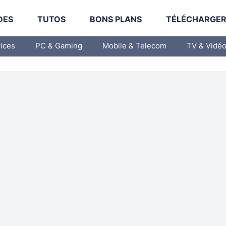
DES
TUTOS
BONS PLANS
TÉLÉCHARGE
vices
PC & Gaming
Mobile & Telecom
TV & Vidé