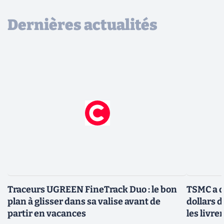
Dernières actualités
Traceurs UGREEN FineTrack Duo : le bon
TSMC a d
plan à glisser dans sa valise avant de
dollars 
partir en vacances
les livre