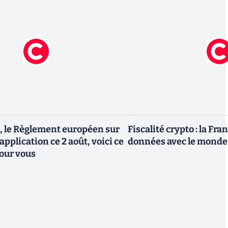
, le Règlement européen sur
Fiscalité crypto : la Fr
 application ce 2 août, voici ce
données avec le monde
our vous