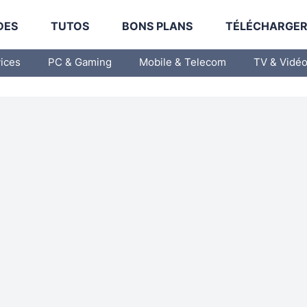
DES
TUTOS
BONS PLANS
TÉLÉCHARGE
vices
PC & Gaming
Mobile & Telecom
TV & Vidé