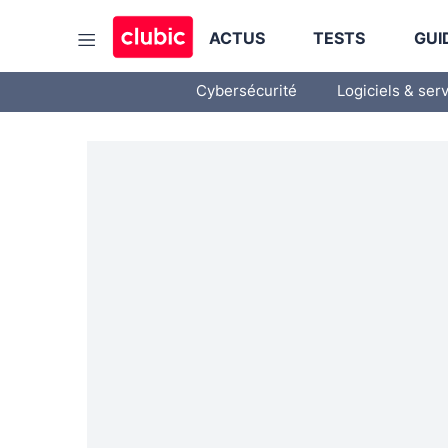
ACTUS
TESTS
GUI
Cybersécurité
Logiciels & ser