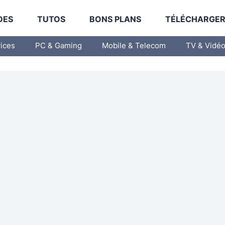
DES
TUTOS
BONS PLANS
TÉLÉCHARGE
vices
PC & Gaming
Mobile & Telecom
TV & Vidé