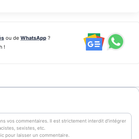
és
ou de
WhatsApp
?
h !