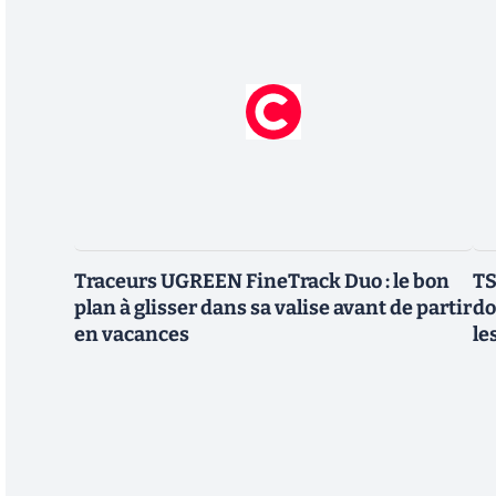
Traceurs UGREEN FineTrack Duo : le bon
TS
plan à glisser dans sa valise avant de partir
do
en vacances
le