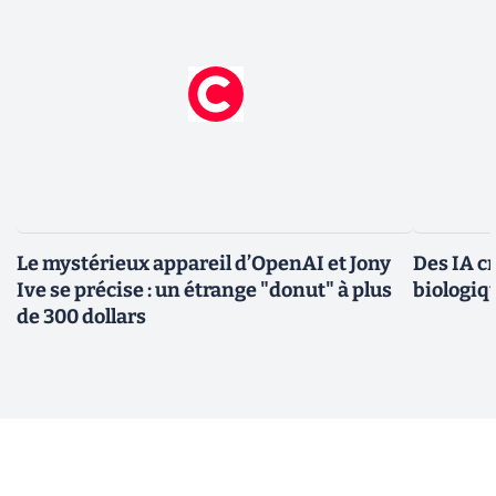
Le mystérieux appareil d’OpenAI et Jony
Des IA c
Ive se précise : un étrange "donut" à plus
biologiqu
de 300 dollars