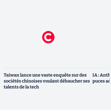
Taiwan lance une vaste enquête sur des
IA : Ant
sociétés chinoises voulant débaucher ses
puces ad
talents de la tech