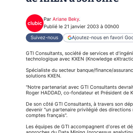
Par
Ariane Beky
.
Publié le
21 janvier 2003 à 00h00
Suivez-nous
Ajoutez-nous en favori
Goo
GTI Consultants, société de services et d'ingén
technologique avec KXEN (Knowledge eXtraction 
Spécialiste du secteur banque/finance/assurance
solutions KXEN.
"Notre partenariat avec GTI Consultants devrait
Roger HADDAD, co-fondateur et Président de 
De son côté GTI Consultants, à travers son dép
devenir "un partenaire privilégié des direction
comptes français".
Les équipes de GTI accompagnent d'ores et déjà
approches du Data Mining (processus analytique