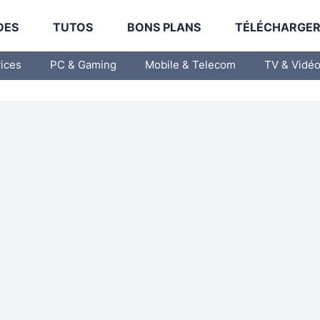
DES
TUTOS
BONS PLANS
TÉLÉCHARGE
vices
PC & Gaming
Mobile & Telecom
TV & Vidé