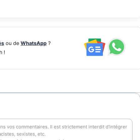
és
ou de
WhatsApp
?
h !