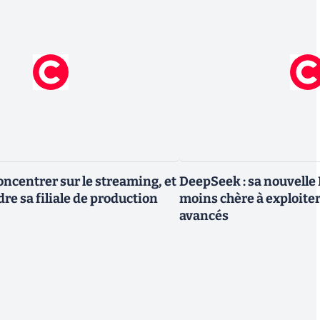
oncentrer sur le streaming, et
DeepSeek : sa nouvelle I
re sa filiale de production
moins chère à exploite
avancés