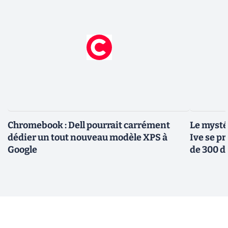
Chromebook : Dell pourrait carrément
Le mysté
dédier un tout nouveau modèle XPS à
Ive se pr
Google
de 300 d