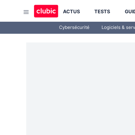
ACTUS
TESTS
GUI
Cybersécurité
Logiciels & ser