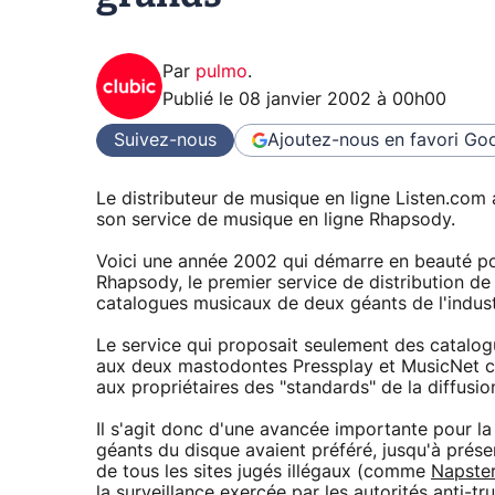
Par
pulmo
.
Publié le
08 janvier 2002 à 00h00
Suivez-nous
Ajoutez-nous en favori
Goo
Le distributeur de musique en ligne Listen.co
son service de musique en ligne Rhapsody.
Voici une année 2002 qui démarre en beauté po
Rhapsody, le premier service de distribution de 
catalogues musicaux de deux géants de l'indust
Le service qui proposait seulement des catalog
aux deux mastodontes Pressplay et MusicNet con
aux propriétaires des "standards" de la diffusi
Il s'agit donc d'une avancée importante pour la 
géants du disque avaient préféré, jusqu'à présen
de tous les sites jugés illégaux (comme
Napste
la surveillance exercée par les autorités anti-