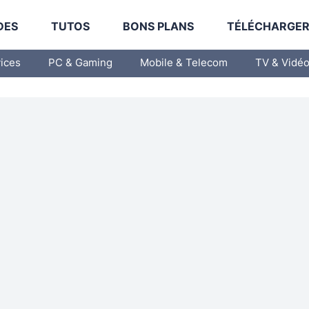
DES
TUTOS
BONS PLANS
TÉLÉCHARGE
vices
PC & Gaming
Mobile & Telecom
TV & Vidé