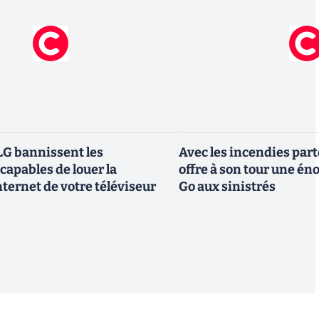
G bannissent les
Avec les incendies part
capables de louer la
offre à son tour une é
ternet de votre téléviseur
Go aux sinistrés