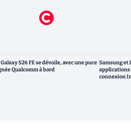
 Galaxy S26 FE se dévoile, avec une puce
Samsung et L
gnée Qualcomm à bord
applications 
connexion In