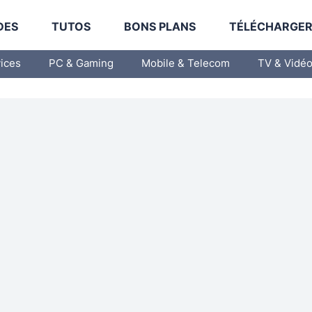
DES
TUTOS
BONS PLANS
TÉLÉCHARGE
vices
PC & Gaming
Mobile & Telecom
TV & Vidé