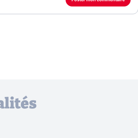
lités