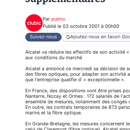
Par
pulmo
.
Publié le
03 octobre 2001 à 00h00
Suivez-nous
Ajoutez-nous en favori
Goo
Alcatel va réduire les effectifs de son activité
aux conditions du marché
Alcatel a annoncé ce mercredi sa décision de su
des fibres optiques, pour adapter son activit
que l'entreprise qualifie d' « exceptionnelle ».
En France, des dispositions vont être prises pou
Nanterre, Nozay et Ormes : 172 salariés de l'ac
ensemble de mesures, notamment des congés de f
En outre, les contrats temporaires de 873 pers
marins et la fibre optique.
En Grande-Bretagne, les mesures concernent le
celui de Claremont (fibre optique). Alcatel annon