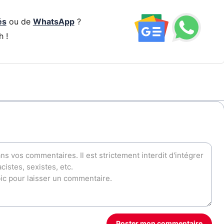
és
ou de
WhatsApp
?
h !
Poster mon commentaire