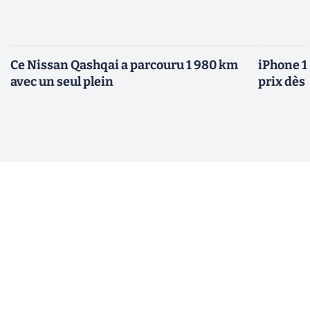
Ce Nissan Qashqai a parcouru 1 980 km
iPhone 1
avec un seul plein
prix dès 