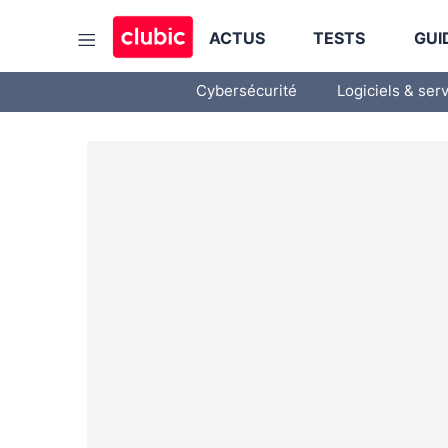
ACTUS
TESTS
GUI
Cybersécurité
Logiciels & ser