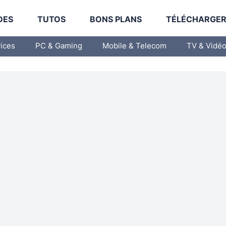
DES
TUTOS
BONS PLANS
TÉLÉCHARGE
vices
PC & Gaming
Mobile & Telecom
TV & Vidé