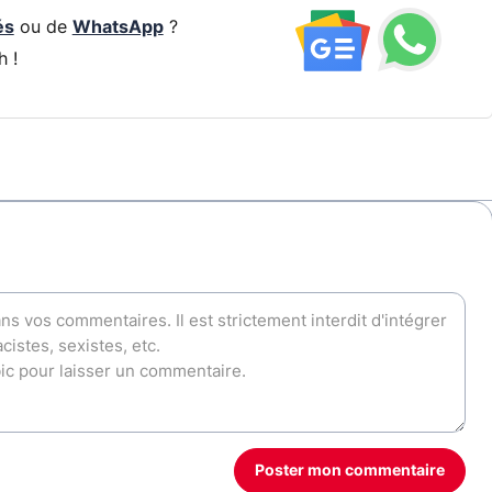
és
ou de
WhatsApp
?
h !
Poster mon commentaire