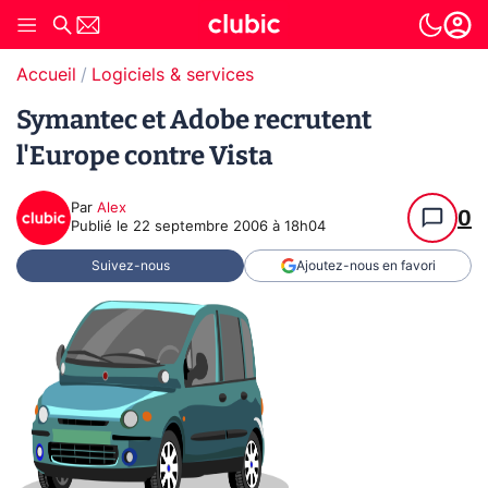
Accueil
Logiciels & services
Symantec et Adobe recrutent
l'Europe contre Vista
Par
Alex
0
Publié le
22 septembre 2006 à 18h04
Suivez-nous
Ajoutez-nous en favori