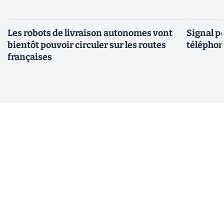
Les robots de livraison autonomes vont
Signal p
bientôt pouvoir circuler sur les routes
téléphon
françaises