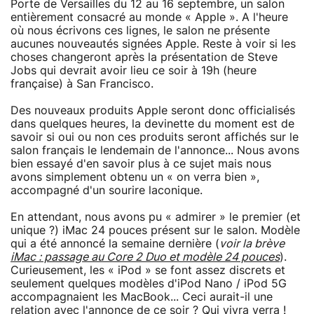
Porte de Versailles du 12 au 16 septembre, un salon
entièrement consacré au monde « Apple ». A l'heure
où nous écrivons ces lignes, le salon ne présente
aucunes nouveautés signées Apple. Reste à voir si les
choses changeront après la présentation de Steve
Jobs qui devrait avoir lieu ce soir à 19h (heure
française) à San Francisco.
Des nouveaux produits Apple seront donc officialisés
dans quelques heures, la devinette du moment est de
savoir si oui ou non ces produits seront affichés sur le
salon français le lendemain de l'annonce... Nous avons
bien essayé d'en savoir plus à ce sujet mais nous
avons simplement obtenu un « on verra bien »,
accompagné d'un sourire laconique.
En attendant, nous avons pu « admirer » le premier (et
unique ?) iMac 24 pouces présent sur le salon. Modèle
qui a été annoncé la semaine dernière (
voir la brève
iMac : passage au Core 2 Duo et modèle 24 pouces
).
Curieusement, les « iPod » se font assez discrets et
seulement quelques modèles d'iPod Nano / iPod 5G
accompagnaient les MacBook... Ceci aurait-il une
relation avec l'annonce de ce soir ? Qui vivra verra !