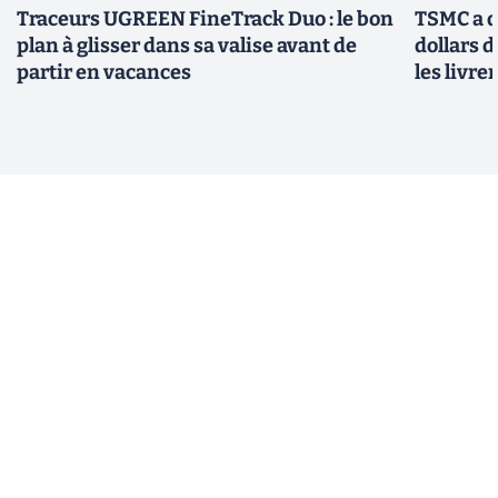
Traceurs UGREEN FineTrack Duo : le bon
TSMC a d
plan à glisser dans sa valise avant de
dollars 
partir en vacances
les livre