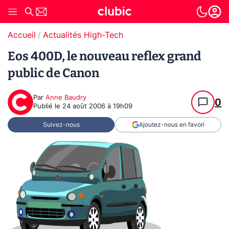
Accueil
Actualités High-Tech
Eos 400D, le nouveau reflex grand
public de Canon
Par
Anne Baudry
0
Publié le
24 août 2006 à 19h09
Suivez-nous
Ajoutez-nous en favori