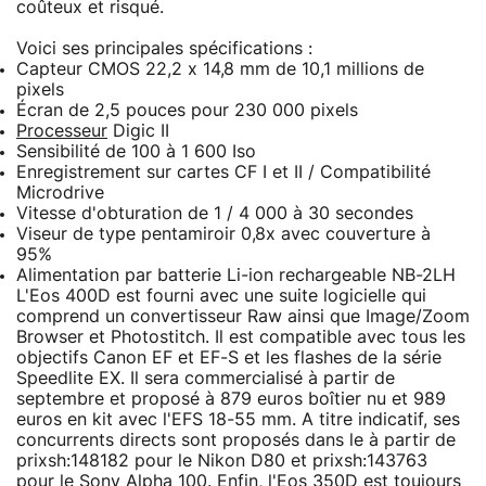
coûteux et risqué.
Voici ses principales spécifications :
Capteur CMOS 22,2 x 14,8 mm de 10,1 millions de
pixels
Écran de 2,5 pouces pour 230 000 pixels
Processeur
Digic II
Sensibilité de 100 à 1 600 Iso
Enregistrement sur cartes CF I et II / Compatibilité
Microdrive
Vitesse d'obturation de 1 / 4 000 à 30 secondes
Viseur de type pentamiroir 0,8x avec couverture à
95%
Alimentation par batterie Li-ion rechargeable NB-2LH
L'Eos 400D est fourni avec une suite logicielle qui
comprend un convertisseur Raw ainsi que Image/Zoom
Browser et Photostitch. Il est compatible avec tous les
objectifs Canon EF et EF-S et les flashes de la série
Speedlite EX. Il sera commercialisé à partir de
septembre et proposé à 879 euros boîtier nu et 989
euros en kit avec l'EFS 18-55 mm. A titre indicatif, ses
concurrents directs sont proposés dans le à partir de
prixsh:148182 pour le Nikon D80 et prixsh:143763
pour le Sony Alpha 100. Enfin, l'Eos 350D est toujours